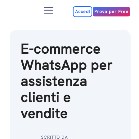
Salta
Menu
al
Accedi
Prova per Free
contenuto
E-commerce
WhatsApp per
assistenza
clienti e
vendite
SCRITTO DA