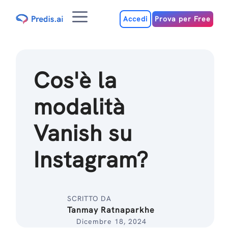
Salta
Menu
al
Accedi
Prova per Free
contenuto
Cos'è la
modalità
Vanish su
Instagram?
SCRITTO DA
Tanmay Ratnaparkhe
Dicembre 18, 2024