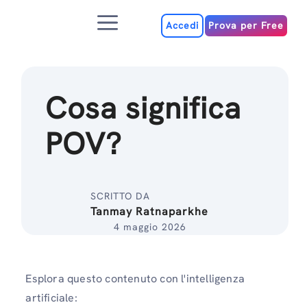
Salta
Menu
al
Accedi
Prova per Free
contenuto
Cosa significa
POV?
SCRITTO DA
Tanmay Ratnaparkhe
4 maggio 2026
Esplora questo contenuto con l'intelligenza
artificiale: