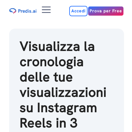
Salta
Menu
al
Accedi
Prova per Free
contenuto
Visualizza la
cronologia
delle tue
visualizzazioni
su Instagram
Reels in 3