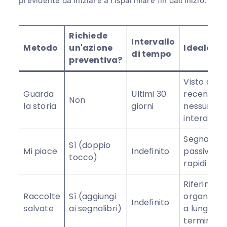
previdente da iniziare a risparmiare fin dall'inizio.
Richiede
Intervallo
Metodo
un'azione
Ideale pe
di tempo
preventiva?
Visto di
Guarda
Ultimi 30
recente,
Non
la storia
giorni
nessuna
interazion
Segnalibri
Sì (doppio
Mi piace
Indefinito
passivi
tocco)
rapidi
Riferimen
Raccolte
Sì (aggiungi
organizza
Indefinito
salvate
ai segnalibri)
a lungo
termine