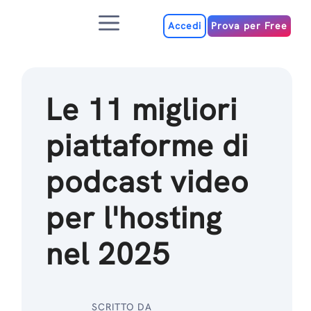
Salta
Menu
al
Accedi
Prova per Free
contenuto
Le 11 migliori
piattaforme di
podcast video
per l'hosting
nel 2025
SCRITTO DA