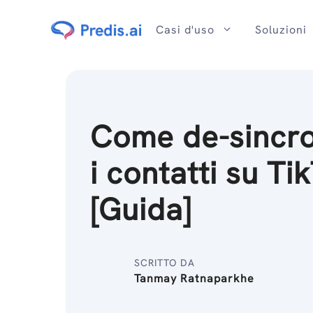
Salta
al
Casi d'uso
Soluzioni
contenuto
Come de-sincro
i contatti su Ti
[Guida]
SCRITTO DA
Tanmay Ratnaparkhe