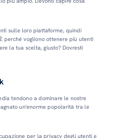
vello più ampio. Devono capire cosa
ti sulle loro piattaforme, quindi
È perché vogliono ottenere più utenti
re la tua scelta, giusto? Dovresti
ok
 media tendono a dominare le nostre
adagnato un'enorme popolarità tra le
ccupazione per la privacy degli utenti e