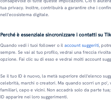
consapevole di tutte queste implicazioni. Ciò ti aiuter
tua privacy. Inoltre, contribuirà a garantire che i confi
nell’ecosistema digitale.
Perché è essenziale sincronizzare i contatti su T
Quando vedi i tuoi follower o il
account suggeriti
, potr
sempre. Se vai al tuo profilo, vedrai una freccia rivol
opzione. Fai clic su di esso e vedrai molti account sugge
Se il tuo ID è nuovo, la metà superiore dell'elenco su
celebrità, marchi o creatori. Ma quando scorri un po', v
familiari, capo e vicini. Non accadrà solo da parte tu
ID apparire nei loro suggerimenti.