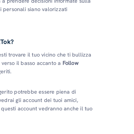
à a prendere decisioni informate sulla
ni personali siano valorizzati
ikTok?
esti trovare il tuo vicino che ti bullizza
ta verso il basso accanto a
Follow
riti.
ggerito potrebbe essere piena di
edrai gli account dei tuoi amici,
a; questi account vedranno anche il tuo