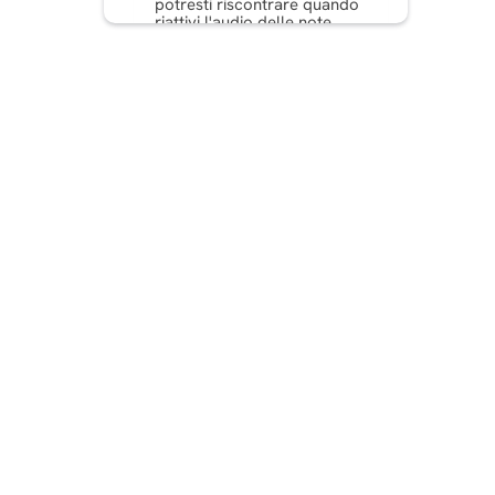
potresti riscontrare quando
riattivi l'audio delle note
Suggerimenti per la
risoluzione dei problemi che
puoi provare
Conclusione
Domande frequenti generali
sulle note di Instagram