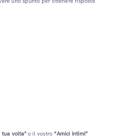
vere uno spunto per ottenere risposte
 tua volta"
o il vostro
“Amici intimi”