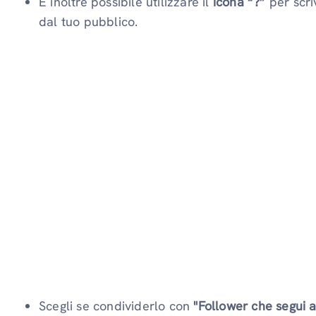
È inoltre possibile utilizzare il
icona “?”
per scri
dal tuo pubblico.
Scegli se condividerlo con
"Follower che segui a