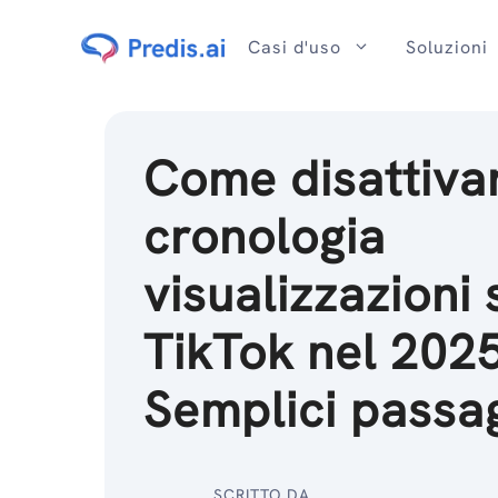
Salta
al
Casi d'uso
Soluzioni
contenuto
Come disattivar
cronologia
visualizzazioni 
TikTok nel 202
Semplici passag
SCRITTO DA