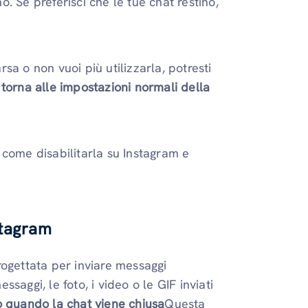
no. Se preferisci che le tue chat restino,
a o non vuoi più utilizzarla, potresti
e
torna alle impostazioni normali della
 come disabilitarla su Instagram e
stagram
rogettata per inviare messaggi
aggi, le foto, i video o le GIF inviati
o quando la chat viene chiusa
Questa