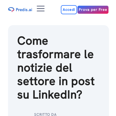
Salta
Menu
al
Accedi
Prova per Free
contenuto
Come
trasformare le
notizie del
settore in post
su LinkedIn?
SCRITTO DA