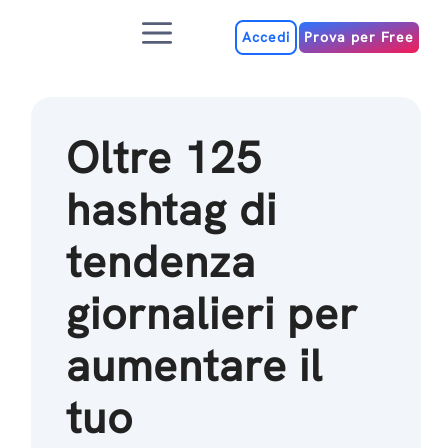
Salta
Menu
al
Accedi
Prova per Free
contenuto
Oltre 125
hashtag di
tendenza
giornalieri per
aumentare il
tuo