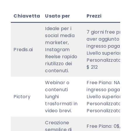
Chiavetta
Usato per
Prezzi
Ideale per i
7 giorni free prova
social media
aver aggiunto CC, L
marketer,
ingresso pagato: $ 
Predis.ai
Instagram
Livello superiore: $
Reelse rapido
Personalizzato/Ent
riutilizzo dei
$ 212
contenuti.
Webinar o
Free Piano: NA, Live
contenuti
ingresso pagato: $ 
Pictory
lunghi
Livello superiore: $
trasformati in
Personalizzato/Ent
video brevi.
Personalizzato
Creazione
Free Piano: 0$, Livel
semplice di