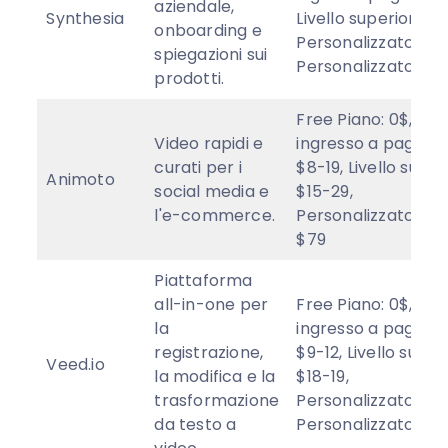
aziendale,
Synthesia
Livello superiore: N
onboarding e
Personalizzato/Ent
spiegazioni sui
Personalizzato
prodotti.
Free Piano: 0$, Livel
Video rapidi e
ingresso a pagame
curati per i
$8-19, Livello super
Animoto
social media e
$15-29,
l'e-commerce.
Personalizzato/Ent
$79
Piattaforma
all-in-one per
Free Piano: 0$, Livel
la
ingresso a pagame
registrazione,
$9-12, Livello super
Veed.io
la modifica e la
$18-19,
trasformazione
Personalizzato/Ent
da testo a
Personalizzato