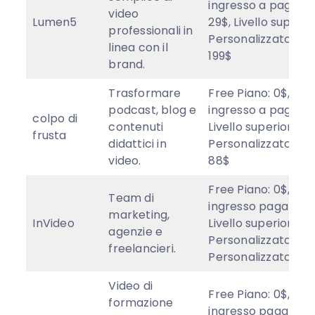
ingresso a pagame
video
Lumen5
29$, Livello superio
professionali in
Personalizzato/Ent
linea con il
199$
brand.
Trasformare
Free Piano: 0$, Livel
podcast, blog e
ingresso a pagame
colpo di
contenuti
Livello superiore: 2
frusta
didattici in
Personalizzato/Ent
video.
88$
Free Piano: 0$, Livel
Team di
ingresso pagato: $1
marketing,
InVideo
Livello superiore: 
agenzie e
Personalizzato/Ent
freelancieri.
Personalizzato
Video di
Free Piano: 0$, Livel
formazione
ingresso pagato: $1