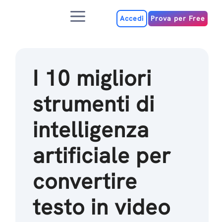
Salta
Menu
al
Accedi
Prova per Free
contenuto
I 10 migliori
strumenti di
intelligenza
artificiale per
convertire
testo in video