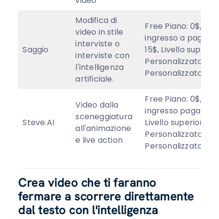
video
Modifica di
Free Piano: 0$, Livel
video in stile
ingresso a pagame
interviste o
Saggio
15$, Livello superio
interviste con
Personalizzato/Ent
l'intelligenza
Personalizzato
artificiale.
Free Piano: 0$, Livel
Video dalla
ingresso pagato: $
sceneggiatura
Steve.AI
Livello superiore: 
all'animazione
Personalizzato/Ent
e live action
Personalizzato
Crea video che ti faranno
fermare a scorrere direttamente
dal testo con l'intelligenza