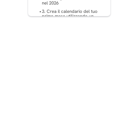
nel 2026
3. Crea il calendario del tuo
primo mese utilizzando un
modello collaudato
4. Crea un flusso di lavoro
di approvazione e
pubblicazione che mantenga
il calendario in movimento
5. Misura, rivedi e
ricostruisci il calendario
ogni mese
Come riempire un intero
mese di impegni con una
sola sessione settimanale
Errori nella pianificazione
dei contenuti per i social
media che bloccano i team
Conclusione
Domande frequenti