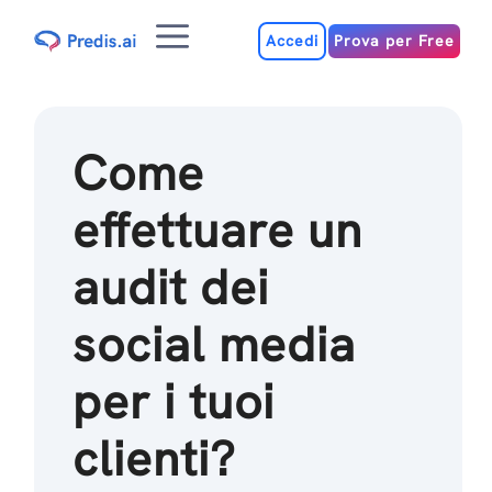
Salta
Menu
al
Accedi
Prova per Free
contenuto
Come
effettuare un
audit dei
social media
per i tuoi
clienti?