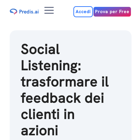
Salta
Menu
al
Accedi
Prova per Free
contenuto
Social
Listening:
trasformare il
feedback dei
clienti in
azioni