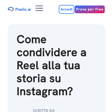
Salta
Menu
al
Accedi
Prova per Free
contenuto
Come
condividere a
Reel alla tua
storia su
Instagram?
SCRITTO DA