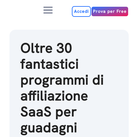
Salta
Menu
al
Accedi
Prova per Free
contenuto
Oltre 30
fantastici
programmi di
affiliazione
SaaS per
guadagni