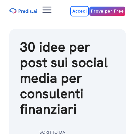
Salta
Menu
al
Accedi
Prova per Free
contenuto
30 idee per
post sui social
media per
consulenti
finanziari
SCRITTO DA