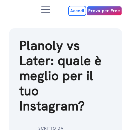
Salta
Menu
al
Accedi
Prova per Free
contenuto
Planoly vs
Later: quale è
meglio per il
tuo
Instagram?
SCRITTO DA