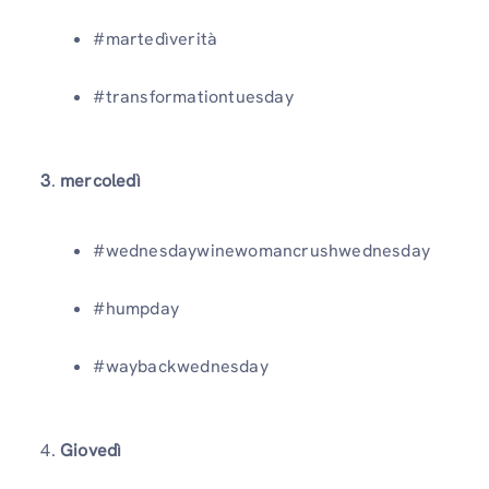
#martedìverità
#transformationtuesday
3
.
mercoledì
#wednesdaywinewomancrushwednesday
#humpday
#waybackwednesday
4.
Giovedì