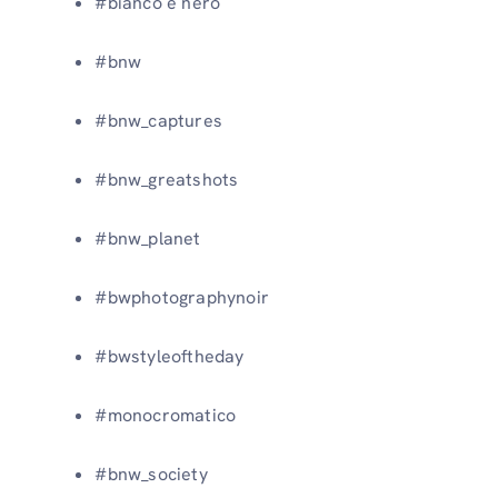
#bianco e nero
#bnw
#bnw_captures
#bnw_greatshots
#bnw_planet
#bwphotographynoir
#bwstyleoftheday
#monocromatico
#bnw_society