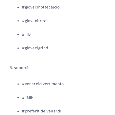
#giovedìnottecalcio
#giovedìtreat
# TBT
#giovedìgrind
5.
venerdì
#venerdìdivertimento
#TGIF
#preferitidelvenerdì