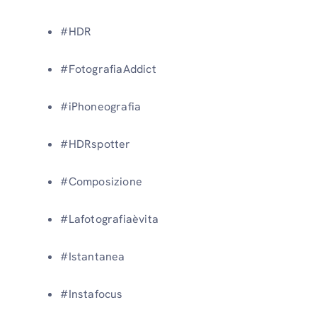
#HDR
#FotografiaAddict
#iPhoneografia
#HDRspotter
#Composizione
#Lafotografiaèvita
#Istantanea
#Instafocus