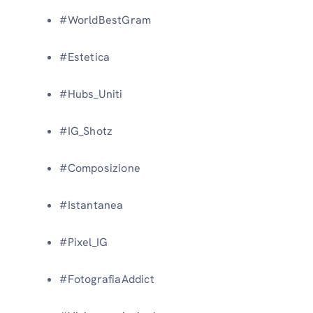
#WorldBestGram
#Estetica
#Hubs_Uniti
#IG_Shotz
#Composizione
#Istantanea
#Pixel_IG
#FotografiaAddict