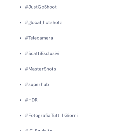
#JustGoShoot
#global_hotshotz
#Telecamera
#ScattiEsclusivi
#MasterShots
#superhub
#HDR
#FotografiaTutti I Giorni
#IG_Squisito