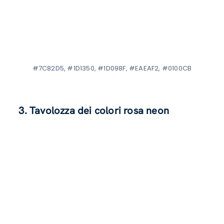
#7C82D5, #1D1350, #1D098F, #EAEAF2, #0100CB
3. Tavolozza dei colori rosa neon