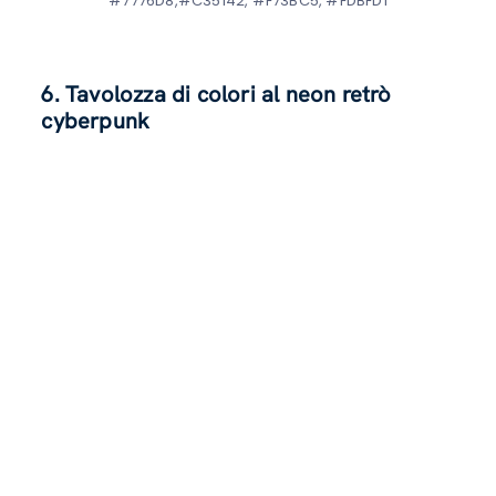
#7776D8,#C35142, #F73BC5, #FDBFD1
6. Tavolozza di colori al neon retrò
cyberpunk