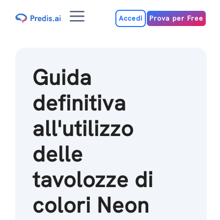
Salta
Menu
al
Accedi
Prova per Free
contenuto
Guida
definitiva
all'utilizzo
delle
tavolozze di
colori Neon