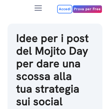
Salta
Menu
al
Accedi
Prova per Free
contenuto
Idee per i post
del Mojito Day
per dare una
scossa alla
tua strategia
sui social