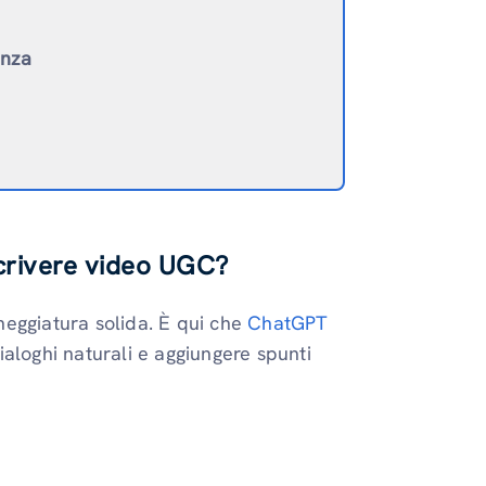
enza
scrivere video UGC?
neggiatura solida. È qui che
ChatGPT
dialoghi naturali e aggiungere spunti