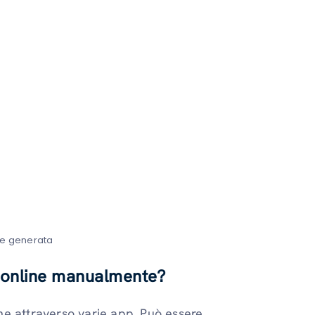
te generata
 online manualmente?
ne attraverso varie app. Può essere