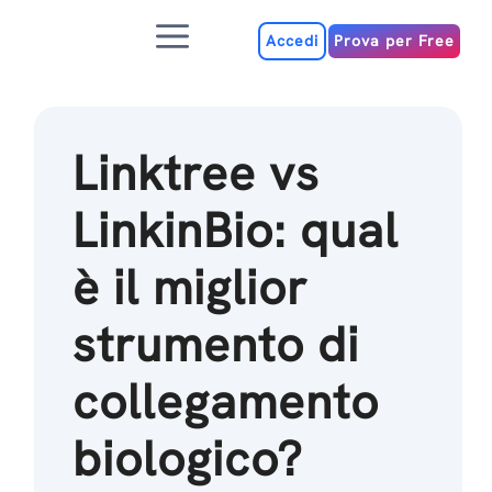
Salta
Menu
al
Accedi
Prova per Free
contenuto
Linktree vs
LinkinBio: qual
è il miglior
strumento di
collegamento
biologico?