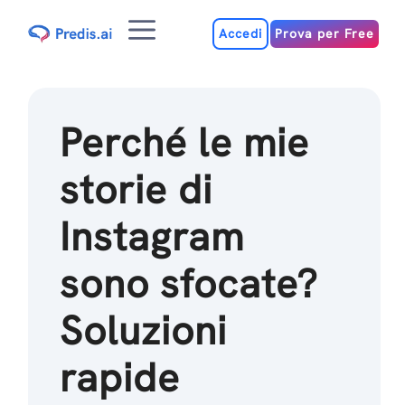
Salta
Menu
al
Accedi
Prova per Free
contenuto
Perché le mie
storie di
Instagram
sono sfocate?
Soluzioni
rapide