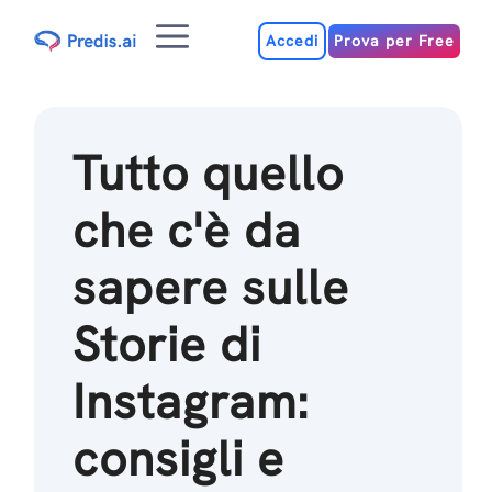
Salta
Menu
al
Accedi
Prova per Free
contenuto
Tutto quello
che c'è da
sapere sulle
Storie di
Instagram:
consigli e