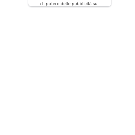
Il potere delle pubblicità su
Instagram: i numeri non
mentono
Perché rimanere aggiornati
sulle statistiche di Instagram
è fondamentale per il
successo
Conclusione