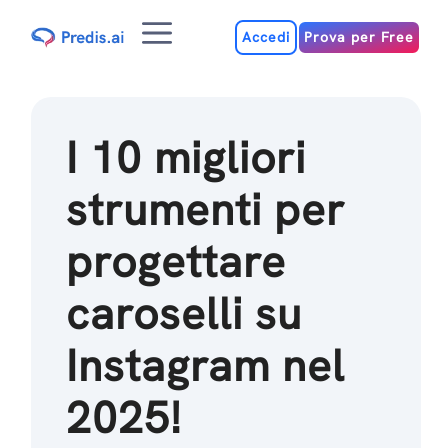
Salta
Menu
al
Accedi
Prova per Free
contenuto
I 10 migliori
strumenti per
progettare
caroselli su
Instagram nel
2025!