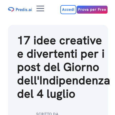
Salta
Menu
al
Accedi
Prova per Free
contenuto
17 idee creative
e divertenti per i
post del Giorno
dell'Indipendenza
del 4 luglio
SCRITTO DA