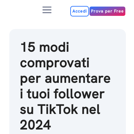
Salta
Menu
al
Accedi
Prova per Free
contenuto
15 modi
comprovati
per aumentare
i tuoi follower
su TikTok nel
2024