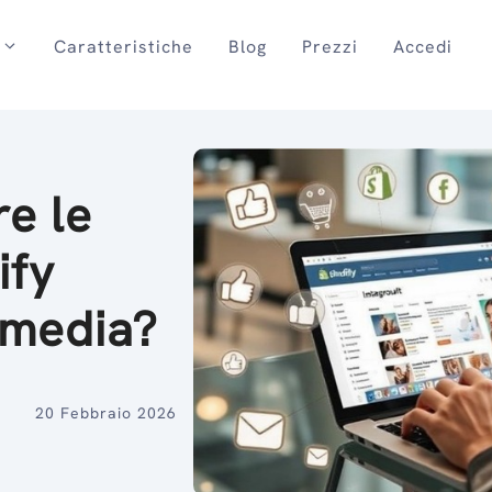
Caratteristiche
Blog
Prezzi
Accedi
e le
ify
l media?
20 Febbraio 2026