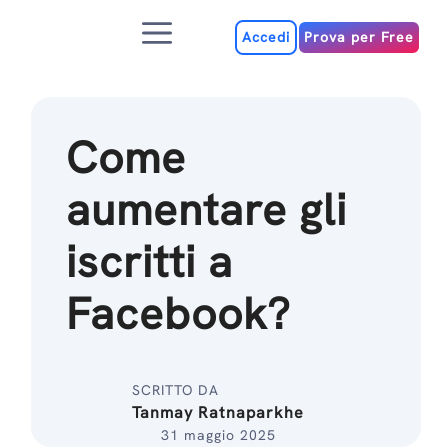
Salta
Menu
al
Accedi
Prova per Free
contenuto
Come
aumentare gli
iscritti a
Facebook?
SCRITTO DA
Tanmay Ratnaparkhe
31 maggio 2025