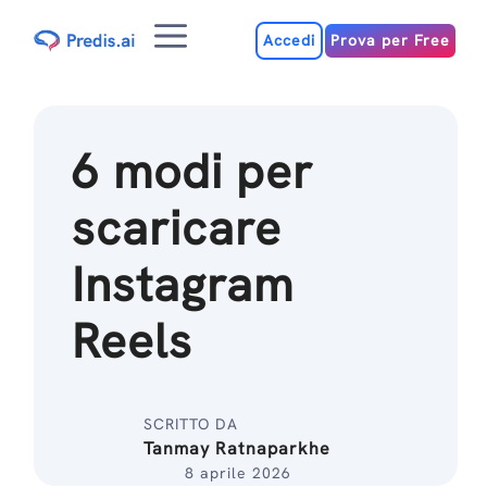
Salta
Menu
al
Accedi
Prova per Free
contenuto
6 modi per
scaricare
Instagram
Reels
SCRITTO DA
Tanmay Ratnaparkhe
8 aprile 2026