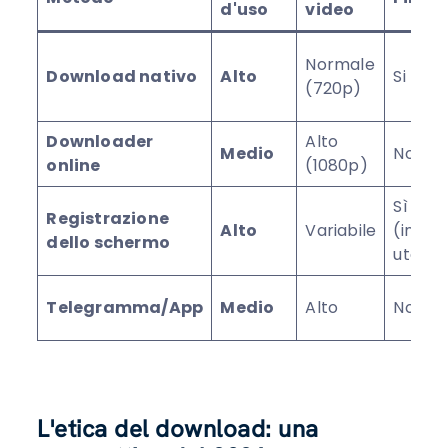
d'uso
video
Normale
Download nativo
Alto
Si
(720p)
Downloader
Alto
Medio
Non
online
(1080p)
Sì
Registrazione
Alto
Variabile
(inter
dello schermo
utente
Telegramma/App
Medio
Alto
Non
L'etica del download: una