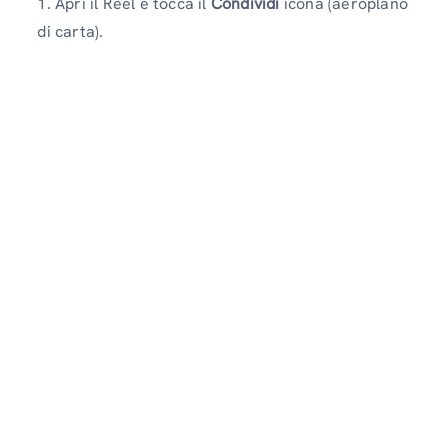
1. Apri il Reel e tocca il
Condividi
icona (aeroplano
di carta).