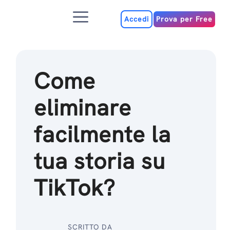
Salta
Menu
al
Accedi
Prova per Free
contenuto
Come
eliminare
facilmente la
tua storia su
TikTok?
SCRITTO DA