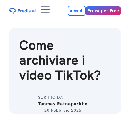
Salta
Menu
al
Accedi
Prova per Free
contenuto
Come
archiviare i
video TikTok?
SCRITTO DA
Tanmay Ratnaparkhe
20 Febbraio 2026