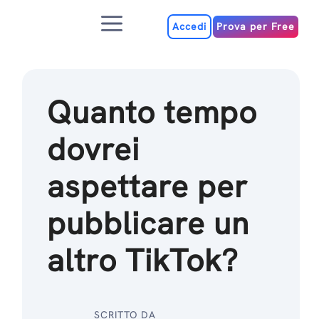
Salta
Menu
al
Accedi
Prova per Free
contenuto
Quanto tempo
dovrei
aspettare per
pubblicare un
altro TikTok?
SCRITTO DA