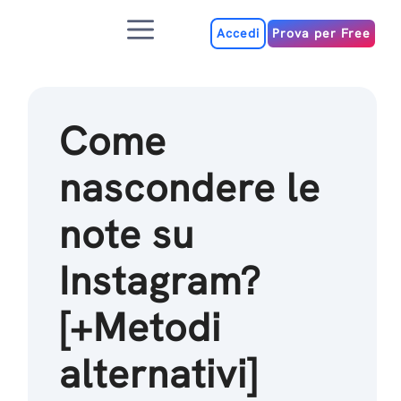
Salta
Menu
al
Accedi
Prova per Free
contenuto
Come
nascondere le
note su
Instagram?
[+Metodi
alternativi]