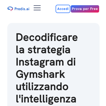
Salta
Menu
al
Accedi
Prova per Free
contenuto
Decodificare
la strategia
Instagram di
Gymshark
utilizzando
l'intelligenza