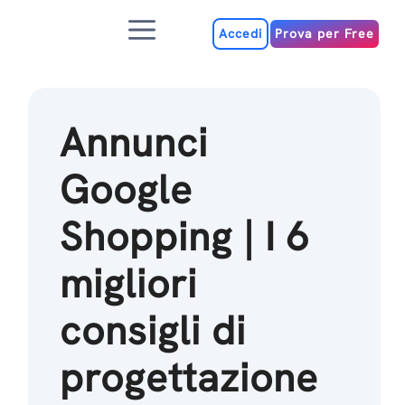
Salta
Menu
al
Accedi
Prova per Free
contenuto
Annunci
Google
Shopping | I 6
migliori
consigli di
progettazione