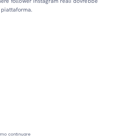
nere follower Instagram reali dovrebbe
 piattaforma.
amo continuare