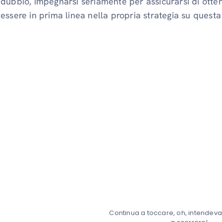
dubbio, impegnarsi seriamente per assicurarsi di otte
essere in prima linea nella propria strategia su questa
Continua a toccare, oh, intendev