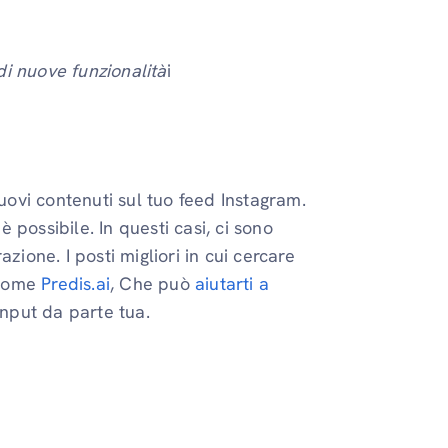
di nuove funzionalità
i
nuovi contenuti sul tuo feed Instagram.
possibile. In questi casi, ci sono
zione. I posti migliori in cui cercare
i come
Predis.ai
, Che può
aiutarti a
input da parte tua.