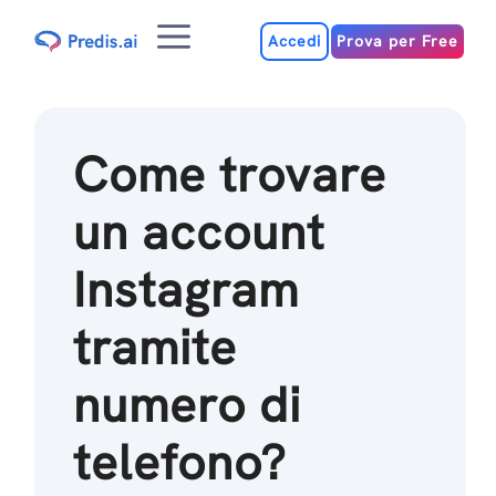
Salta
Menu
al
Accedi
Prova per Free
contenuto
Come trovare
un account
Instagram
tramite
numero di
telefono?