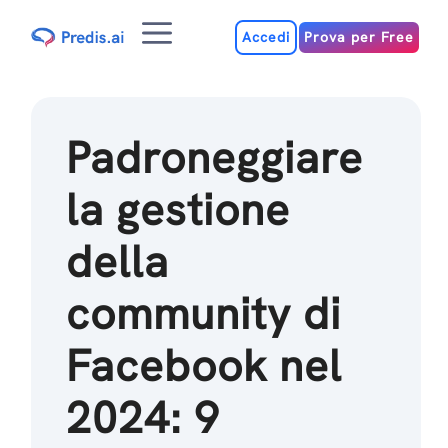
Salta
Menu
al
Accedi
Prova per Free
contenuto
Padroneggiare
la gestione
della
community di
Facebook nel
2024: 9