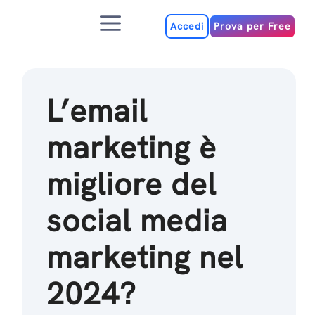
Salta
Menu
al
Accedi
Prova per Free
contenuto
L’email
marketing è
migliore del
social media
marketing nel
2024?