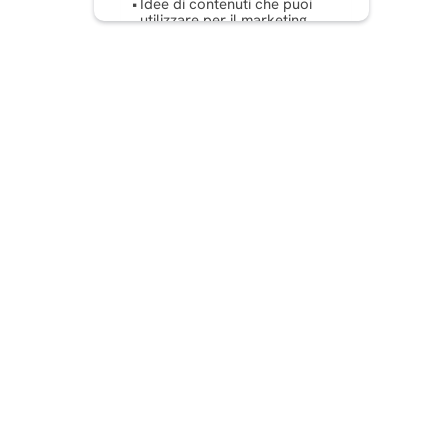
Idee di contenuti che puoi
utilizzare per il marketing
dell'e-commerce e del
dropshipping
Errori comuni da evitare
Come misurare il successo
dell'SMM nell'e-commerce?
Tendenze future nel
marketing sui social media
per l'e-commerce
Conclusione
FAQ: