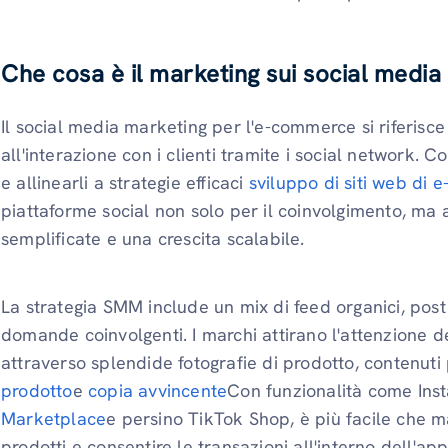
Che cosa è il marketing sui social medi
Il social media marketing per l'e-commerce si riferisce
all'interazione con i clienti tramite i social network.
e allinearli a strategie efficaci
sviluppo di siti web di
piattaforme social non solo per il coinvolgimento, ma
semplificate e una crescita scalabile.
La strategia SMM include un mix di feed organici, pos
domande coinvolgenti. I marchi attirano l'attenzione deg
attraverso splendide fotografie di prodotto, contenuti
prodotto
e
copia avvincente
Con funzionalità come In
Marketplace
e persino TikTok Shop, è più facile che m
prodotti e consentire le transazioni all'interno dell'ap