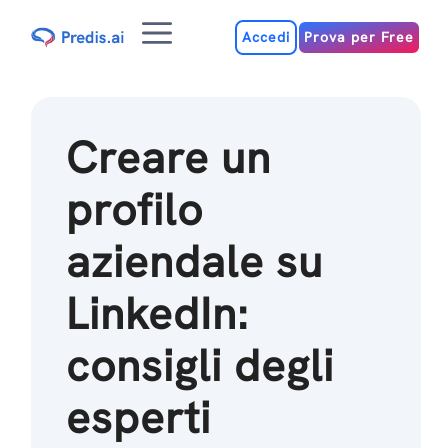
Salta
Menu
al
Accedi
Prova per Free
contenuto
Creare un
profilo
aziendale su
LinkedIn:
consigli degli
esperti