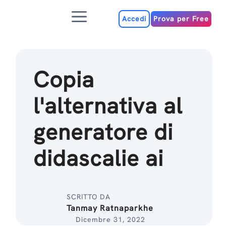
Salta
Menu
al
Accedi
Prova per Free
contenuto
Copia
l'alternativa al
generatore di
didascalie ai
SCRITTO DA
Tanmay Ratnaparkhe
Dicembre 31, 2022