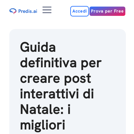
Salta
Menu
al
Accedi
Prova per Free
contenuto
Guida
definitiva per
creare post
interattivi di
Natale: i
migliori