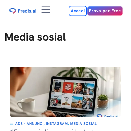
Salta
Menu
al
Accedi
Prova per Free
contenuto
Media sosial
ADS - ANNUNCI
,
INSTAGRAM
,
MEDIA SOSIAL